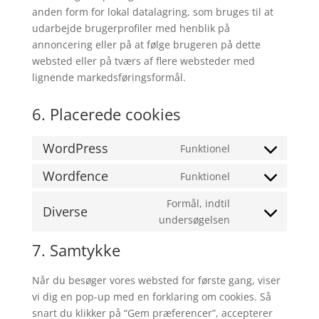
anden form for lokal datalagring, som bruges til at
udarbejde brugerprofiler med henblik på
annoncering eller på at følge brugeren på dette
websted eller på tværs af flere websteder med
lignende markedsføringsformål.
6. Placerede cookies
WordPress
Funktionel
Consent
to
Wordfence
Funktionel
Consent
service
to
Formål, indtil
wordpress
Diverse
service
Consent
undersøgelsen
wordfence
to
7. Samtykke
service
diverse
Når du besøger vores websted for første gang, viser
vi dig en pop-up med en forklaring om cookies. Så
snart du klikker på “Gem præferencer”, accepterer